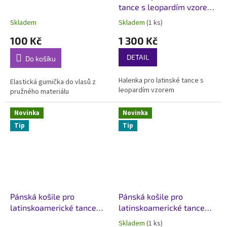
tance s leopardím vzorem
Bagira
Skladem
Skladem
(1 ks)
Průměrné
Průměrné
hodnocení
hodnocení
100 Kč
1 300 Kč
produktu
produktu
je
je
DETAIL
Do košíku
5,0
5,0
z
z
Halenka pro latinské tance s
5
5
Elastická gumička do vlasů z
leopardím vzorem
hvězdiček.
hvězdiček.
pružného materiálu
Novinka
Novinka
Tip
Tip
Pánská košile pro
Pánská košile pro
latinskoamerické tance
latinskoamerické tance
Monarch Černá
Monarch Černá
Skladem
(1 ks)
Průměrné