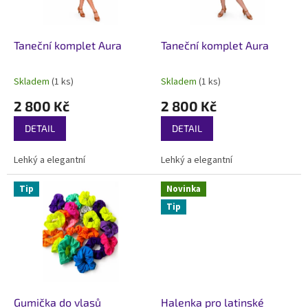
Taneční komplet Aura
Taneční komplet Aura
Skladem
(1 ks)
Skladem
(1 ks)
Průměrné
Průměrné
hodnocení
hodnocení
2 800 Kč
2 800 Kč
produktu
produktu
je
je
DETAIL
DETAIL
5,0
5,0
z
z
Lehký a elegantní
Lehký a elegantní
5
5
hvězdiček.
hvězdiček.
Tip
Novinka
Tip
Gumička do vlasů
Halenka pro latinské