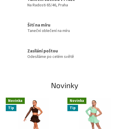
e
Na Radosti 65/46, Praha
m
o
Šití na míru
b
Taneční oblečení na míru
c
h
Zasílání poštou
o
Odesíláme po celém světě
d
ě
Novinky
Novinka
Novinka
Tip
Tip