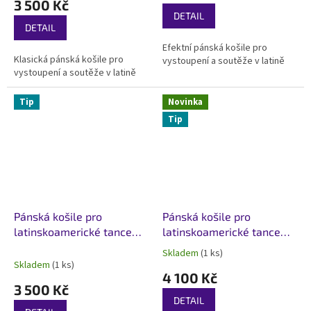
3 500 Kč
je
DETAIL
5,0
DETAIL
z
Efektní pánská košile pro
5
Klasická pánská košile pro
vystoupení a soutěže v latině
hvězdiček.
vystoupení a soutěže v latině
Tip
Novinka
Tip
Pánská košile pro
Pánská košile pro
latinskoamerické tance
latinskoamerické tance
Imperial Černá
Eclipse Černá
Skladem
(1 ks)
Průměrné
Skladem
(1 ks)
hodnocení
4 100 Kč
produktu
3 500 Kč
je
DETAIL
5,0