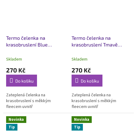
Termo čelenka na
Termo čelenka na
krasobruslení Blue
krasobruslení Tmavě
Graphite
modrá
Skladem
Skladem
270 Kč
270 Kč
Do košíku
Do košíku
Zateplená čelenka na
Zateplená čelenka na
krasobruslení s měkkým
krasobruslení s měkkým
fleecem uvnitř
fleecem uvnitř
Novinka
Novinka
Tip
Tip