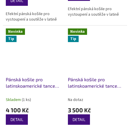
DETAIL
z
Efektní pánská košile pro
5
Efektní pánská košile pro
vystoupení a soutěže v latině
hvězdiček.
vystoupení a soutěže v latině
Novinka
Novinka
Tip
Tip
Pánská košile pro
Pánská košile pro
latinskoamerické tance
latinskoamerické tance
Lace Černá
Shadow Leopard Černá
Skladem
(1 ks)
Na dotaz
4 100 Kč
3 500 Kč
DETAIL
DETAIL