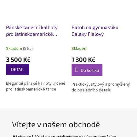
Pánské taneční kalhoty
Batoh na gymnastiku
pro latinskoamerické
Galaxy Fialový
tance Classic
Skladem
(5 ks)
Skladem
3 500 Kč
1 300 Kč
DETAIL
Do košíku
Elegantní pánské kalhoty určené
Praktický, stylový a promyšlený
pro latinskoamerické tance
do posledního detailu
Vítejte v našem obchodě
Již více než 20 let se specializujeme na výrobu tanečního