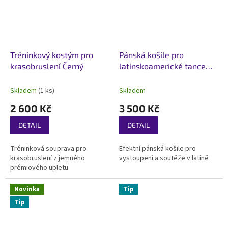
Tréninkový kostým pro
Pánská košile pro
krasobruslení Černý
latinskoamerické tance
Noir Cascade Černa
Skladem
(1 ks)
Skladem
2 600 Kč
3 500 Kč
DETAIL
DETAIL
Tréninková souprava pro
Efektní pánská košile pro
krasobruslení z jemného
vystoupení a soutěže v latině
prémiového upletu
Novinka
Tip
Tip