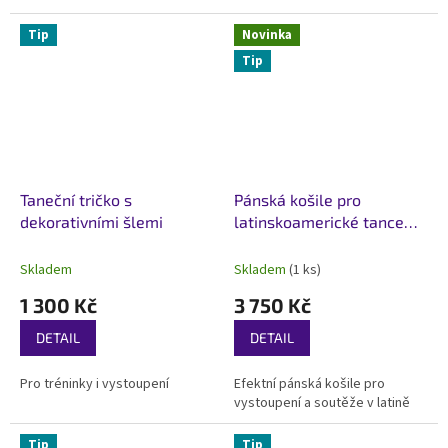
Tip
Novinka
Tip
Taneční tričko s
Pánská košile pro
dekorativními šlemi
latinskoamerické tance
Geometry Černa
Skladem
Skladem
(1 ks)
1 300 Kč
3 750 Kč
DETAIL
DETAIL
Pro tréninky i vystoupení
Efektní pánská košile pro
vystoupení a soutěže v latině
Tip
Tip