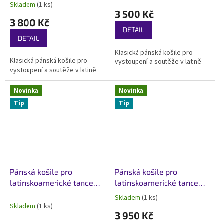
Skladem
(1 ks)
hodnocení
3 500 Kč
produktu
3 800 Kč
je
DETAIL
5,0
DETAIL
z
Klasická pánská košile pro
5
Klasická pánská košile pro
vystoupení a soutěže v latině
hvězdiček.
vystoupení a soutěže v latině
Novinka
Novinka
Tip
Tip
Pánská košile pro
Pánská košile pro
latinskoamerické tance
latinskoamerické tance
Classic Air Černá
Imperial Light Černá
Skladem
(1 ks)
Průměrné
Skladem
(1 ks)
hodnocení
3 950 Kč
produktu