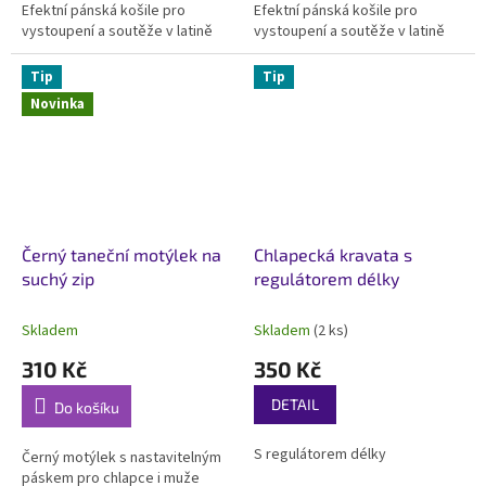
Efektní pánská košile pro
Efektní pánská košile pro
vystoupení a soutěže v latině
vystoupení a soutěže v latině
Tip
Tip
Novinka
Černý taneční motýlek na
Chlapecká kravata s
suchý zip
regulátorem délky
Skladem
Skladem
(2 ks)
310 Kč
350 Kč
DETAIL
Do košíku
S regulátorem délky
Černý motýlek s nastavitelným
páskem pro chlapce i muže