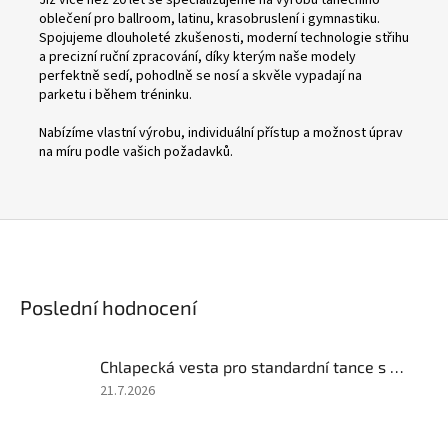
oblečení pro ballroom, latinu, krasobruslení i gymnastiku.
Spojujeme dlouholeté zkušenosti, moderní technologie střihu
a precizní ruční zpracování, díky kterým naše modely
perfektně sedí, pohodlně se nosí a skvěle vypadají na
parketu i během tréninku.
Nabízíme vlastní výrobu, individuální přístup a možnost úprav
na míru podle vašich požadavků.
Poslední hodnocení
Chlapecká vesta pro standardní tance s saténovým límcem
Hodnocení
21.7.2026
produktu
je
5