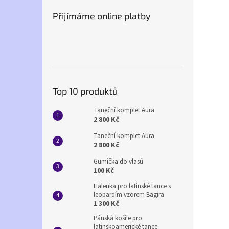
Přijímáme online platby
Top 10 produktů
Taneční komplet Aura
2 800 Kč
Taneční komplet Aura
2 800 Kč
Gumička do vlasů
100 Kč
Halenka pro latinské tance s
leopardím vzorem Bagira
1 300 Kč
Pánská košile pro
latinskoamerické tance