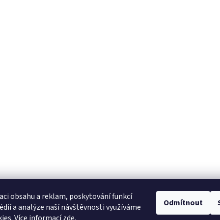
aci obsahu a reklam, poskytování funkcí
Odmítnout
édií a analýze naší návštěvnosti využíváme
:
ies. Více informací
zde
.