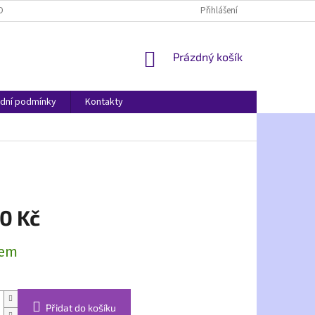
OBNÍCH ÚDAJŮ
Přihlášení
NÁKUPNÍ
Prázdný košík
KOŠÍK
dní podmínky
Kontakty
0 Kč
dem
Přidat do košíku