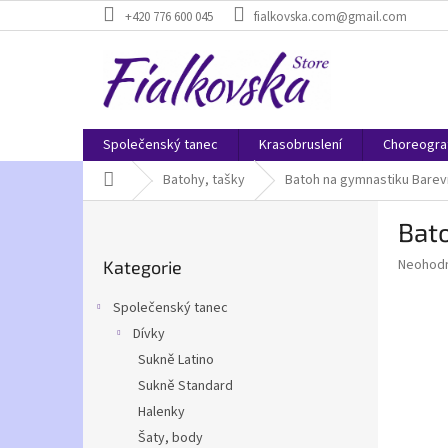
Přejít
+420 776 600 045
fialkovska.com@gmail.com
na
obsah
Společenský tanec
Krasobruslení
Choreogra
Domů
Batohy, tašky
Batoh na gymnastiku Barev
P
Bat
o
Přeskočit
s
Průměr
Neohod
Kategorie
kategorie
t
hodnoce
r
produkt
Společenský tanec
a
je
Dívky
0,0
n
z
Sukně Latino
n
5
í
Sukně Standard
hvězdič
p
Halenky
a
Šaty, body