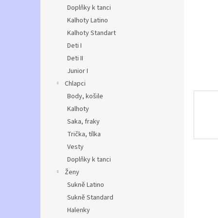
n
Doplňky k tanci
e
Kalhoty Latino
l
Kalhoty Standart
Deti I
Deti II
Junior I
Chlapci
Body, košile
Kalhoty
Saka, fraky
Trička, tílka
Vesty
Doplňky k tanci
Ženy
Sukně Latino
Sukně Standard
Halenky