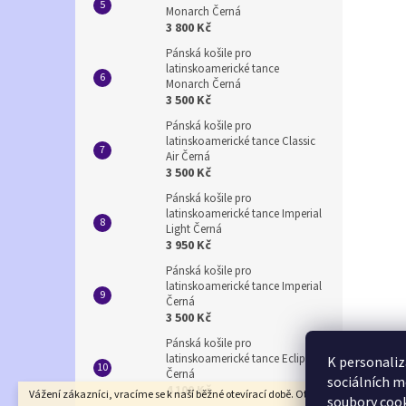
Monarch Černá
3 800 Kč
Pánská košile pro
latinskoamerické tance
Monarch Černá
3 500 Kč
Pánská košile pro
latinskoamerické tance Classic
Air Černá
3 500 Kč
Pánská košile pro
latinskoamerické tance Imperial
Light Černá
3 950 Kč
Pánská košile pro
latinskoamerické tance Imperial
Černá
3 500 Kč
Pánská košile pro
latinskoamerické tance Eclipse
K personaliz
Černá
sociálních m
4 100 Kč
Vážení zákazníci, vracíme se k naší běžné otevírací době. Otevírací doba prodejny
soubory cook