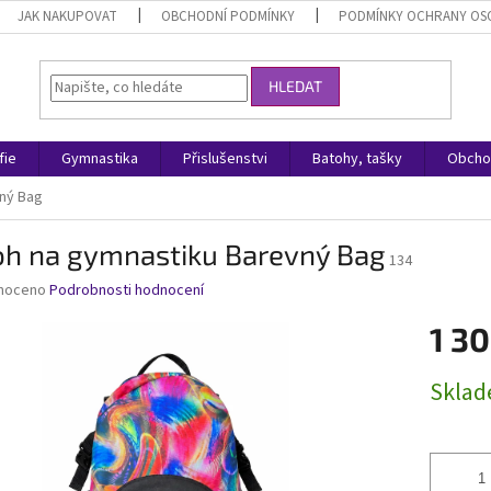
JAK NAKUPOVAT
OBCHODNÍ PODMÍNKY
PODMÍNKY OCHRANY OS
HLEDAT
fie
Gymnastika
Přislušenstvi
Batohy, tašky
Obcho
ný Bag
oh na gymnastiku Barevný Bag
134
né
noceno
Podrobnosti hodnocení
ní
1 30
u
Měrná
Skla
cena:
ek.