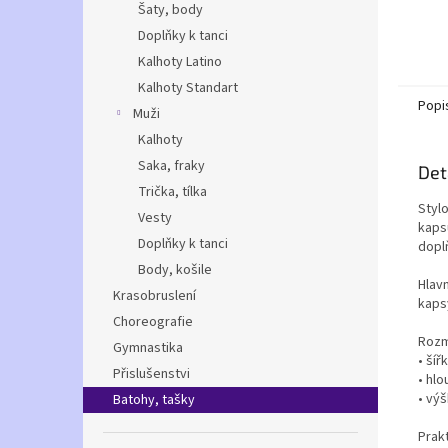
Šaty, body
Doplňky k tanci
Kalhoty Latino
Kalhoty Standart
Popi
Muži
Kalhoty
Saka, fraky
Det
Trička, tílka
Styl
Vesty
kaps
Doplňky k tanci
dopl
Body, košile
Hlavn
Krasobruslení
kaps
Choreografie
Rozm
Gymnastika
• šíř
Přislušenstvi
• hl
• vý
Batohy, tašky
Prak