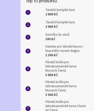
Top 10 produktů
Taneční komplet Aura
2 800 Kč
Taneční komplet Aura
2 800 Kč
Gumička do vlasů
100 Kč
Halenka pro latinské tance s
leopardím vzorem Bagira
1 300 Kč
Pánská košile pro
latinskoamerické tance
Monarch Černá
3 800 Kč
Pánská košile pro
latinskoamerické tance
Monarch Černá
3 500 Kč
Pánská košile pro
latinskoamerické tance Classic
Air Černá