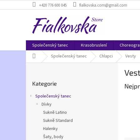
Přejít
+420 776 600 045
fialkovska.com@gmail.com
na
obsah
Společenský tanec
Krasobruslení
Choreogra
Domů
Společenský tanec
Chlapci
Vesty
P
Ves
o
Přeskočit
s
Kategorie
kategorie
Nejpr
t
r
Společenský tanec
a
Dívky
n
Sukně Latino
n
í
Sukně Standard
p
Halenky
a
Šaty, body