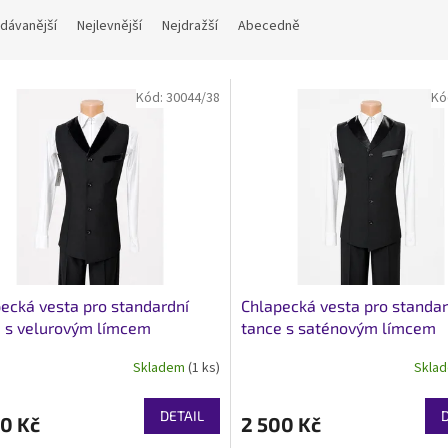
dávanější
Nejlevnější
Nejdražší
Abecedně
Kód:
30044/38
Kó
ecká vesta pro standardní
Chlapecká vesta pro standar
 s velurovým límcem
tance s saténovým límcem
Skladem
(1 ks)
Skla
Průměrné
hodnocení
produktu
DETAIL
0 Kč
2 500 Kč
je
5,0