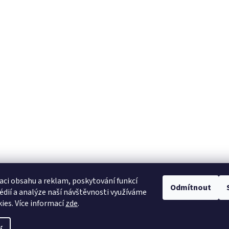
Taneční obchod v Praze
Šití na míru
Na Radosti 65/46, Praha
Taneční oblečení na mí
aci obsahu a reklam, poskytování funkcí
Odmítnout
édií a analýze naší návštěvnosti využíváme
:
ies. Více informací
zde
.
sti
jeme