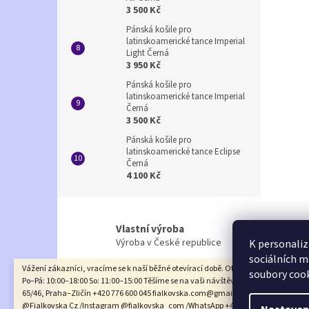
3 500 Kč
Pánská košile pro
latinskoamerické tance Imperial
Light Černá
3 950 Kč
Pánská košile pro
latinskoamerické tance Imperial
Černá
3 500 Kč
Pánská košile pro
latinskoamerické tance Eclipse
Černá
4 100 Kč
Vlastní výroba
Výroba v České republice
K personaliz
sociálních m
Vážení zákazníci, vracíme se k naší běžné otevírací době. Otevírací doba prodejny
soubory cook
Po–Pá: 10:00–18:00 So: 11:00–15:00 Těšíme se na vaši návštěvu na adrese: Na Rado
Z
65/46, Praha–Zličín +420 776 600 045 fialkovska.com@gmail.com /Facebook
á
@Fialkovska Cz /Instagram @fialkovska_com /WhatsApp +420 776 600 045 Děku