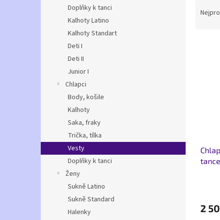
Ř
n
Doplňky k tanci
a
e
Nejpro
Kalhoty Latino
z
l
e
Kalhoty Standart
V
n
Deti I
ý
í
Deti II
p
p
Junior I
i
r
Chlapci
s
o
p
Body, košile
d
r
u
Kalhoty
o
k
Saka, fraky
d
t
Trička, tílka
u
ů
Vesty
Chlap
k
tance
Doplňky k tanci
t
ů
Ženy
Sukně Latino
Sukně Standard
2 50
Halenky