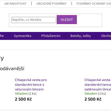
JAK NAKUPOVAT
OBCHODNÍ PODMÍNKY
PODMÍNKY OCHRANY OS
HLEDAT
fie
Gymnastika
Přislušenstvi
Batohy, tašky
Obcho
ty
odávanější
Chlapecká vesta pro
Chlapecká vesta
standardní tance s
standardní tance
velurovým límcem
saténovým límc
Skladem
(1 ks)
Skladem
(2 ks)
2 500 Kč
2 500 Kč