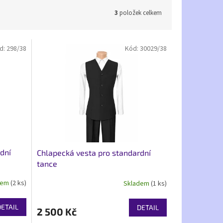
3
položek celkem
d:
298/38
Kód:
30029/38
dní
Chlapecká vesta pro standardní
tance
dem
(2 ks)
Skladem
(1 ks)
DETAIL
DETAIL
2 500 Kč