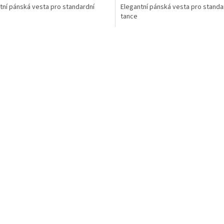
tní pánská vesta pro standardní
Elegantní pánská vesta pro standa
z
tance
5
hvězdiček.
O
v
l
á
d
a
c
í
p
r
v
k
y
v
ý
p
i
s
u