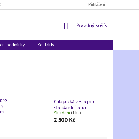
OBNÍCH ÚDAJŮ
Přihlášení
NÁKUPNÍ
Prázdný košík
KOŠÍK
dní podmínky
Kontakty
 pro
Chlapecká vesta pro
 s
standardní tance
em
Skladem
(1 ks)
2 500 Kč