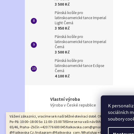
3 500 Kč
Pánská košile pro
latinskoamerické tance Imperial
Light Černá
3 950 Kč
Pánská košile pro
latinskoamerické tance Imperial
Černá
3 500 Kč
Pánská košile pro
latinskoamerické tance Eclipse
Černá
4 100 Kč
Vlastní výroba
Výroba v České republice
K personaliz
sociálních m
Vážení zákazníci, vracíme se k naší běžné otevírací době. Otevírací doba prodejny
soubory cook
Po–Pá: 10:00–18:00 So: 11:00–15:00 Těšíme se na vaši návštěvu na adrese: Na Rado
Z
65/46, Praha–Zličín +420 776 600 045 fialkovska.com@gmail.com /Facebook
á
@Fialkovska Cz /Instagram @fialkovska_com /WhatsApp +420 776 600 045 Děku