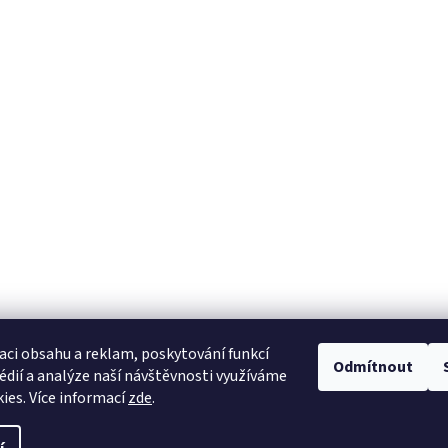
Taneční obchod v Praze
Šití na míru
Na Radosti 65/46, Praha
Taneční oblečení na mí
aci obsahu a reklam, poskytování funkcí
Odmítnout
édií a analýze naší návštěvnosti využíváme
:
ies. Více informací
zde
.
sti
jeme