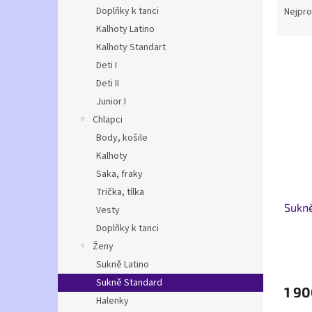
n
a
Doplňky k tanci
Nejpro
e
z
Kalhoty Latino
l
e
Kalhoty Standart
V
n
Deti I
ý
í
Deti II
p
p
i
r
Junior I
s
o
Chlapci
p
d
Body, košile
r
u
Kalhoty
o
k
Saka, fraky
d
t
Trička, tílka
u
ů
Sukně
k
Vesty
t
Doplňky k tanci
ů
Ženy
Sukně Latino
Sukně Standard
1 90
Halenky