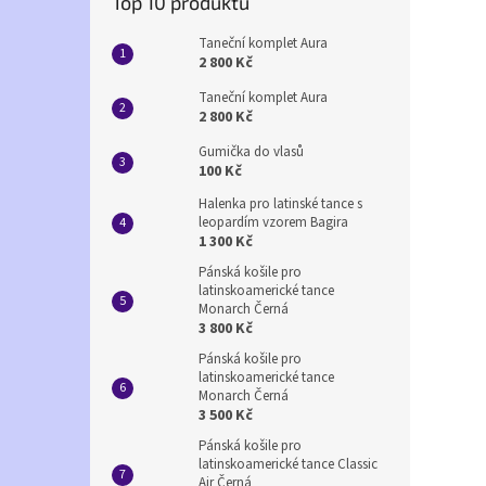
Top 10 produktů
Taneční komplet Aura
2 800 Kč
Taneční komplet Aura
2 800 Kč
Gumička do vlasů
100 Kč
Halenka pro latinské tance s
leopardím vzorem Bagira
1 300 Kč
Pánská košile pro
latinskoamerické tance
Monarch Černá
3 800 Kč
Pánská košile pro
latinskoamerické tance
Monarch Černá
3 500 Kč
Pánská košile pro
latinskoamerické tance Classic
Air Černá