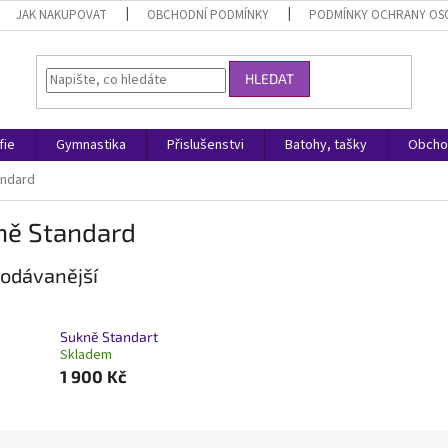
JAK NAKUPOVAT
OBCHODNÍ PODMÍNKY
PODMÍNKY OCHRANY OS
HLEDAT
fie
Gymnastika
Přislušenstvi
Batohy, tašky
Obcho
andard
ně Standard
odávanější
Sukně Standart
Skladem
1 900 Kč