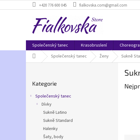
Přejít
+420 776 600 045
fialkovska.com@gmail.com
na
obsah
Společenský tanec
Krasobruslení
Choreogra
Domů
Společenský tanec
Ženy
Sukně St
P
Suk
o
Přeskočit
s
Kategorie
kategorie
Nejpr
t
r
Společenský tanec
a
Dívky
n
Sukně Latino
n
í
Sukně Standard
p
Halenky
a
Šaty, body
Ř