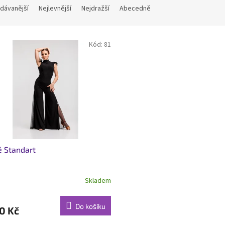
dávanější
Nejlevnější
Nejdražší
Abecedně
Kód:
81
 Standart
Skladem
Do košíku
0 Kč