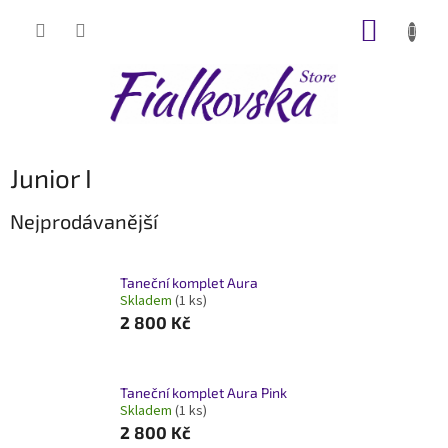
Přejít
NÁKUP
na
obsah
KOŠÍK
Junior I
Nejprodávanější
Taneční komplet Aura
Skladem
(1 ks)
2 800 Kč
Taneční komplet Aura Pink
Skladem
(1 ks)
2 800 Kč