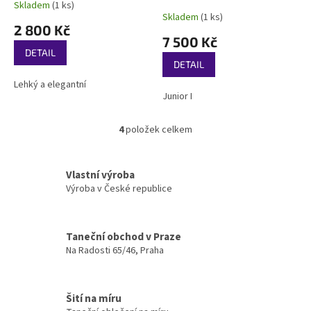
Skladem
(1 ks)
Průměrné
Skladem
(1 ks)
hodnocení
2 800 Kč
produktu
7 500 Kč
je
DETAIL
5,0
DETAIL
z
Lehký a elegantní
5
Junior I
hvězdiček.
4
položek celkem
O
v
l
á
Vlastní výroba
d
Výroba v České republice
a
c
í
Taneční obchod v Praze
p
Na Radosti 65/46, Praha
r
v
k
y
Šití na míru
v