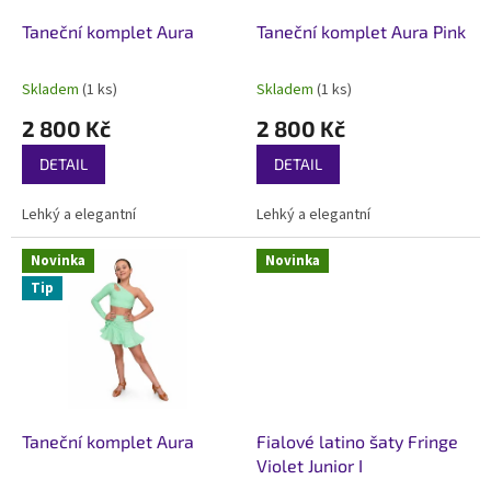
o
d
Taneční komplet Aura
Taneční komplet Aura Pink
u
k
Skladem
(1 ks)
Skladem
(1 ks)
Průměrné
Průměrné
t
hodnocení
hodnocení
2 800 Kč
2 800 Kč
ů
produktu
produktu
je
je
DETAIL
DETAIL
5,0
5,0
z
z
Lehký a elegantní
Lehký a elegantní
5
5
hvězdiček.
hvězdiček.
Novinka
Novinka
Tip
Taneční komplet Aura
Fialové latino šaty Fringe
Violet Junior I