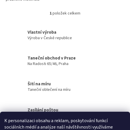
1
položek celkem
O
v
l
á
Vlastní výroba
d
Výroba v České republice
a
c
í
Taneční obchod v Praze
p
Na Radosti 65/46, Praha
r
v
k
y
Šití na míru
v
Taneční oblečení na míru
ý
p
i
s
Zasílání poštou
u
Odesíláme po celém světě
K personalizaci obsahu a reklam, poskytování funkcí
sociálních médií a analýze naší návštěvnosti využíváme