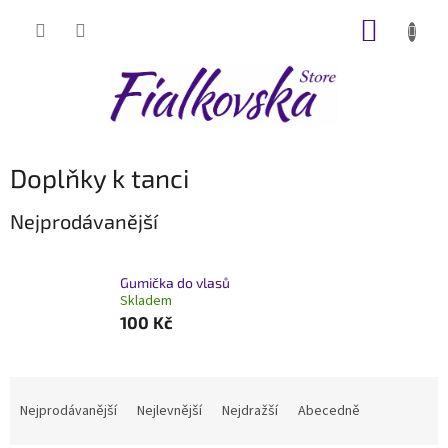
Přejít
NÁKUP
na
obsah
KOŠÍK
Doplňky k tanci
Nejprodávanější
Gumička do vlasů
Skladem
100 Kč
Ř
a
Nejprodávanější
Nejlevnější
Nejdražší
Abecedně
z