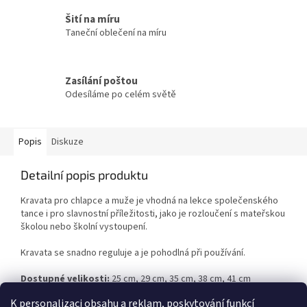
Šití na míru
Taneční oblečení na míru
Zasílání poštou
Odesíláme po celém světě
Popis
Diskuze
Detailní popis produktu
Kravata pro chlapce a muže je vhodná na lekce společenského
tance i pro slavnostní příležitosti, jako je rozloučení s mateřskou
školou nebo školní vystoupení.
Kravata se snadno reguluje a je pohodlná při používání.
Dostupné velikosti:
25 cm, 29 cm, 35 cm, 38 cm, 41 cm
K personalizaci obsahu a reklam, poskytování funkcí