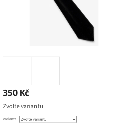
350 Kč
Měrná
Zvolte variantu
cena:
Varianta