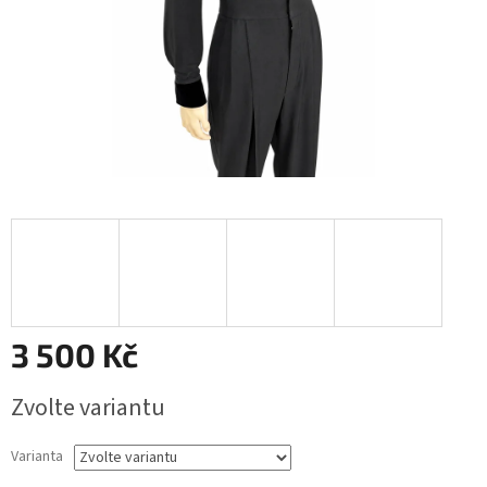
3 500 Kč
Měrná
Zvolte variantu
cena:
Varianta