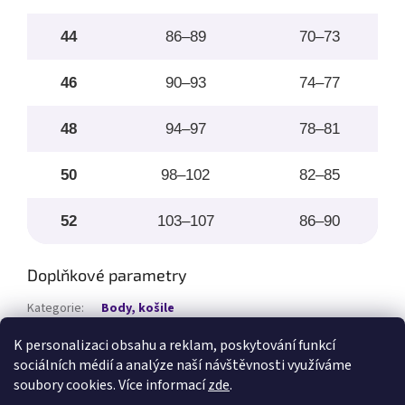
44
86–89
70–73
46
90–93
74–77
48
94–97
78–81
50
98–102
82–85
52
103–107
86–90
Doplňkové parametry
Kategorie
:
Body, košile
?
Velikost
:
40-52
K personalizaci obsahu a reklam, poskytování funkcí
sociálních médií a analýze naší návštěvnosti využíváme
Z
soubory cookies. Více informací
zde
.
á