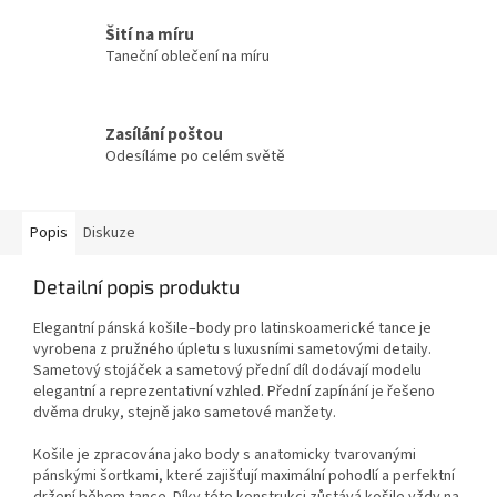
Šití na míru
Taneční oblečení na míru
Zasílání poštou
Odesíláme po celém světě
Popis
Diskuze
Detailní popis produktu
Elegantní pánská košile–body pro latinskoamerické tance je
vyrobena z pružného úpletu s luxusními sametovými detaily.
Sametový stojáček a sametový přední díl dodávají modelu
elegantní a reprezentativní vzhled. Přední zapínání je řešeno
dvěma druky, stejně jako sametové manžety.
Košile je zpracována jako body s anatomicky tvarovanými
pánskými šortkami, které zajišťují maximální pohodlí a perfektní
držení během tance. Díky této konstrukci zůstává košile vždy na