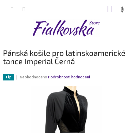
Přejít
NÁKUP
na
obsah
KOŠÍK
Pánská košile pro latinskoamerické
tance Imperial Černá
Průměrné
Neohodnoceno
Podrobnosti hodnocení
Tip
hodnocení
produktu
je
0,0
z
5
hvězdiček.