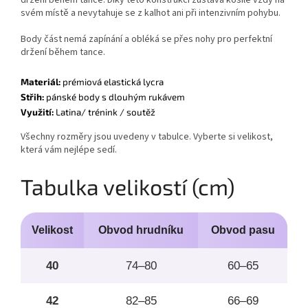
svém místě a nevytahuje se z kalhot ani při intenzivním pohybu.
Body část nemá zapínání a obléká se přes nohy pro perfektní
držení během tance.
Materiál:
prémiová elastická lycra
Střih:
pánské body s dlouhým rukávem
Využití:
Latina/ trénink / soutěž
Všechny rozměry jsou uvedeny v tabulce. Vyberte si velikost,
která vám nejlépe sedí.
Tabulka velikostí (cm)
Velikost
Obvod hrudníku
Obvod pasu
O
40
74–80
60–65
42
82–85
66–69