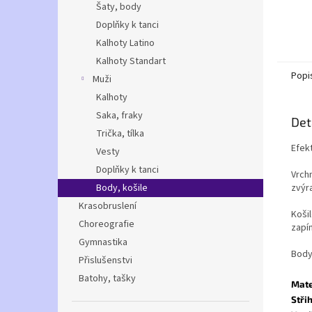
Šaty, body
Doplňky k tanci
Kalhoty Latino
Kalhoty Standart
Popi
Muži
Kalhoty
Saka, fraky
Det
Trička, tílka
Efekt
Vesty
Doplňky k tanci
Vrchn
Body, košile
zvýra
Krasobruslení
Koši
Choreografie
zapín
Gymnastika
Body
Přislušenstvi
Batohy, tašky
Mate
Střih