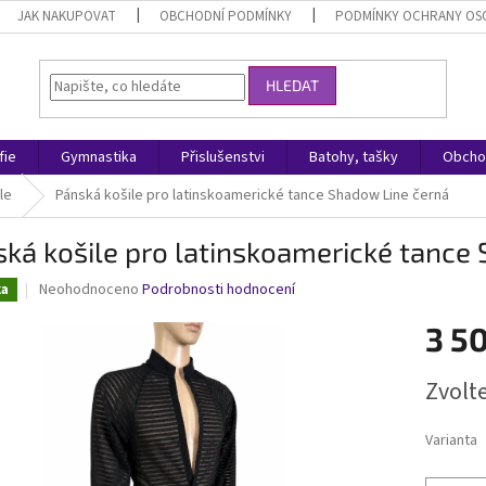
JAK NAKUPOVAT
OBCHODNÍ PODMÍNKY
PODMÍNKY OCHRANY OS
HLEDAT
fie
Gymnastika
Přislušenstvi
Batohy, tašky
Obcho
le
Pánská košile pro latinskoamerické tance Shadow Line černá
ká košile pro latinskoamerické tance
Průměrné
Neohodnoceno
Podrobnosti hodnocení
ka
hodnocení
produktu
3 5
je
0,0
Měrná
Zvolt
z
cena:
5
hvězdiček.
Varianta