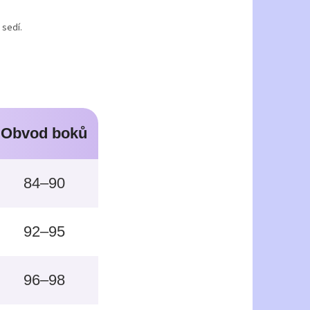
 sedí.
Obvod boků
84–90
92–95
96–98