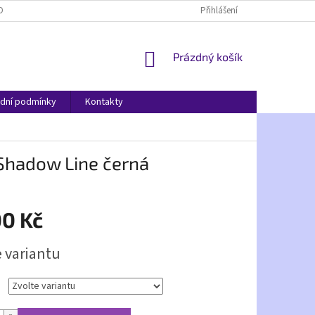
OBNÍCH ÚDAJŮ
Přihlášení
NÁKUPNÍ
Prázdný košík
KOŠÍK
dní podmínky
Kontakty
 Shadow Line černá
00 Kč
e variantu