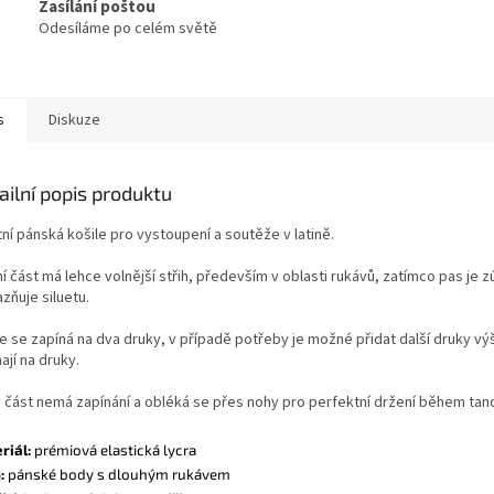
Zasílání poštou
Odesíláme po celém světě
s
Diskuze
ailní popis produktu
ní pánská košile pro vystoupení a soutěže v latině.
í část má lehce volnější střih, především v oblasti rukávů, zatímco pas je 
zňuje siluetu.
le se zapíná na dva druky, v případě potřeby je možné přidat další druky v
ají na druky.
 část nemá zapínání a obléká se přes nohy pro perfektní držení během tan
riál:
prémiová elastická lycra
:
pánské body s dlouhým rukávem