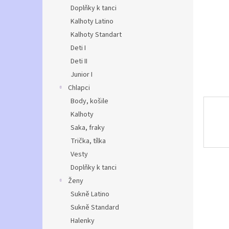
n
Doplňky k tanci
e
Kalhoty Latino
l
Kalhoty Standart
Deti I
Deti II
Junior I
Chlapci
Body, košile
Kalhoty
Saka, fraky
Trička, tílka
Vesty
Doplňky k tanci
Ženy
Sukně Latino
Sukně Standard
Halenky