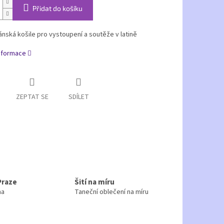
Přidat do košíku
ánská košile pro vystoupení a soutěže v latině
informace
ZEPTAT SE
SDÍLET
Praze
Šití na míru
ha
Taneční oblečení na míru