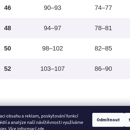
46
90–93
74–77
48
94–97
78–81
50
98–102
82–85
52
103–107
86–90
aci obsahu a reklam, poskytování funkcí
Odmítnout
édií a analýze naší návštěvnosti využíváme
:
ies. Více informací
zde
.