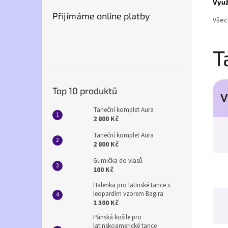
Využi
Přijímáme online platby
Všec
T
Top 10 produktů
V
Taneční komplet Aura
2 800 Kč
Taneční komplet Aura
2 800 Kč
Gumička do vlasů
100 Kč
Halenka pro latinské tance s
leopardím vzorem Bagira
1 300 Kč
Pánská košile pro
latinskoamerické tance