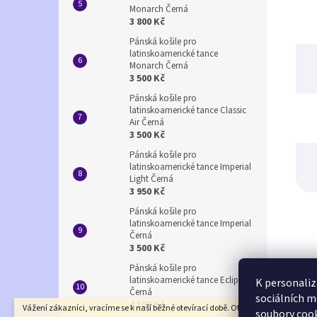
Monarch Černá
3 800 Kč
Pánská košile pro
latinskoamerické tance
Monarch Černá
3 500 Kč
Pánská košile pro
latinskoamerické tance Classic
Air Černá
3 500 Kč
Pánská košile pro
latinskoamerické tance Imperial
Light Černá
3 950 Kč
Pánská košile pro
latinskoamerické tance Imperial
Černá
3 500 Kč
Pánská košile pro
latinskoamerické tance Eclipse
K personaliz
Černá
sociálních m
4 100 Kč
Vážení zákazníci, vracíme se k naší běžné otevírací době. Otevírací doba prodejny
soubory cook