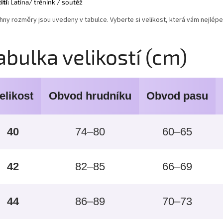
tí:
Latina/ trénink / soutěž
hny rozměry jsou uvedeny v tabulce. Vyberte si velikost, která vám nejlépe
abulka velikostí (cm)
elikost
Obvod hrudníku
Obvod pasu
40
74–80
60–65
42
82–85
66–69
44
86–89
70–73