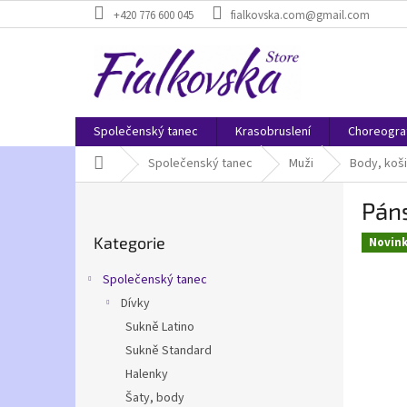
Přejít
+420 776 600 045
fialkovska.com@gmail.com
na
obsah
Společenský tanec
Krasobruslení
Choreogra
Domů
Společenský tanec
Muži
Body, koši
P
Páns
o
Přeskočit
s
Kategorie
kategorie
Novin
t
r
Společenský tanec
a
Dívky
n
Sukně Latino
n
í
Sukně Standard
p
Halenky
a
Šaty, body