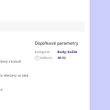
Doplňkové parametry
Kategorie
:
Body, košile
?
Velikost
:
40-52
zúžený a krásně
ýše. Manžety se také
ce.