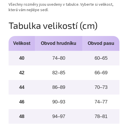
Všechny rozměry jsou uvedeny v tabulce. Vyberte si velikost,
která vám nejlépe sedí.
Tabulka velikostí (cm)
Velikost
Obvod hrudníku
Obvod pasu
O
40
74–80
60–65
42
82–85
66–69
44
86–89
70–73
46
90–93
74–77
48
94–97
78–81