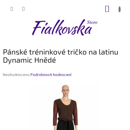
Přejít
NÁKUP
na
obsah
KOŠÍK
Pánské tréninkové tričko na latinu
Dynamic Hnědé
Průměrné
Neohodnoceno
Podrobnosti hodnocení
hodnocení
produktu
je
0,0
z
5
hvězdiček.