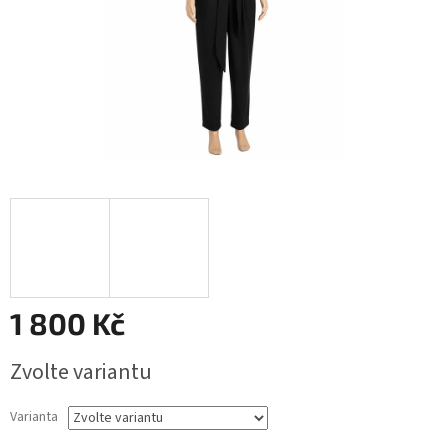
1 800 Kč
Měrná
Zvolte variantu
cena:
Varianta