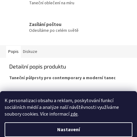
Taneční oblečení na míru
Zasílání poštou
Odesíláme po celém světě
Popis
Diskuze
Detailní popis produktu
Taneční půlprsty pro contemporary a moderní tanec
K personalizaci obsahu a reklam, poskytování funkcí
sociálních médií a analýze naší návštěvnosti využíváme
Z
soubory cookies. Více informací
zde
.
á
Vytvořil Shoptet
p
Vážení zákazníci, vracíme se k naší běžné otevírací době. Otevírací
Nastavení
doba prodejny: Po–Pá: 10:00–18:00 So: 11:00–15:00 Těšíme se na vaši
a
návštěvu na adrese: Na Radosti 65/46, Praha–Zličín +420 776 600 045