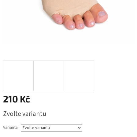
210 Kč
Měrná
Zvolte variantu
cena:
Varianta