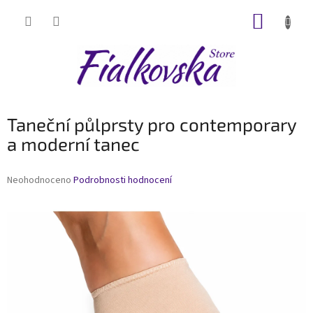
Přejít
NÁKUP
na
obsah
KOŠÍK
Taneční půlprsty pro contemporary
a moderní tanec
Průměrné
Neohodnoceno
Podrobnosti hodnocení
hodnocení
produktu
je
0,0
z
5
hvězdiček.