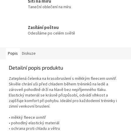
Šití na míru
Taneční oblečení na míru
Zasílání poštou
Odesíláme po celém světě
Popis
Diskuze
Detailní popis produktu
Zateplená čelenka na krasobruslení s měkkým fleecem uvnitř.
Skvěle chrání uši před chladem během tréninků na ledě a
zároveň pohodlně drží na hlavě bez nepříjemného tlaku.
Elastický materiál se krásně přizpůsobí, odvádí vlhkost a
zajišťuje komfort při pohybu. Ideální pro každodenní tréninky i
zimní venkovní bruslení.
• měkký fleece uvnitř
• pohodlný elastický materiál
• ochrana proti chladu a větru