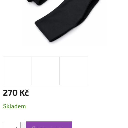
270 Kč
Měrná
Skladem
cena: