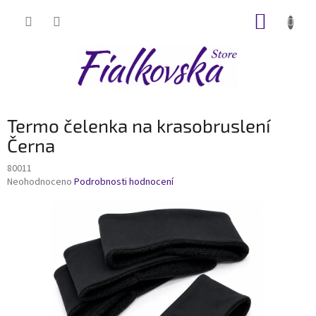
Přejít
NÁKUP
na
obsah
KOŠÍK
Termo čelenka na krasobruslení
Černa
80011
Průměrné
Neohodnoceno
Podrobnosti hodnocení
hodnocení
produktu
je
0,0
z
5
hvězdiček.